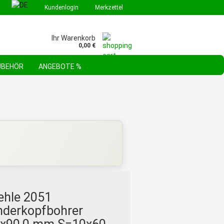
Kundenlogin
Merkzettel
Ihr Warenkorb
0,00 €
ZUBEHÖR
ANGEBOTE %
GEBOTE & AKTIONEN
STEHLE WERKZEUGSORTIMENTE
FAQ
ehle 2051
inderkopfbohrer