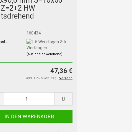
0x90,0 mm S=10x60
Z=2+2 HW
htsdrehend
:
160434
eit:
2-5
Werktagen
(Ausland abweichend)
47,36 €
inkl. 19% MwSt. zzgl.
Versand