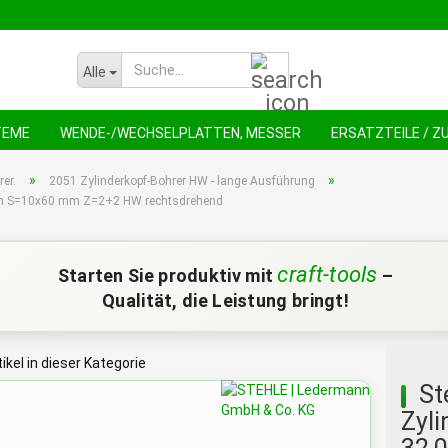
Suche...
Alle
TEME
WENDE-/WECHSELPLATTEN, MESSER
ERSATZTEILE / 
NEU !
AN
»
»
er.
2051 Zylinderkopf-Bohrer HW - lange Ausführung
 mm S=10x60 mm Z=2+2 HW rechtsdrehend
craft-tools
Starten Sie produktiv mit
–
Qualität, die Leistung bringt!
ikel in dieser Kategorie
St
Zyl