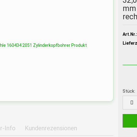
32,
mm 
rec
Art.Nr.
Lieferz
Stück:
Stück
r-Info
Kundenrezensionen