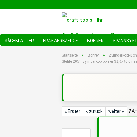
SÄGEBLÄTTER
FRÄSWERKZEUGE
BOHRER
SPANNSYS
»
»
Startseite
Bohrer
Zylinderkopf-Bohr
Stehle 2051 Zylinderkopfbohrer 32,0x90,0
7
Art
« Erster
« zurück
weiter »