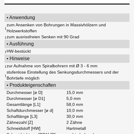
• Anwendung
zum Ansenken von Bohrungen in Massivhölzern und
|
Holzwerkstoffen
zum ausrissfreien Senken mit 90 Grad
|
• Ausführung
HW-bestückt
|
• Hinweise
zur Aufnahme von Spiralbohrern mit Ø 3 - 6 mm
|
stufenlose Einstellung des Senkungsdurchmessers und der
|
Bohrtiefe möglich
• Produkteigenschaften
Durchmesser [ø D]
15,0 mm
Durchmesser [ø D1]
5,0 mm
Gesamtlänge [L1]
58,0 mm
Schaftdurchmesser [ø d]
10,0 mm
Schaftlänge [L3]
30,0 mm
Zähnezahl [Z]
2 Zähne
Schneidstoff [HW]
Hartmetall