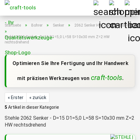
»
»
»
Startseite
Bohrer
Senker
2062 Senker HW - für Spiralbohrer
»
Stehle 2062 Senker - D=15 D1=5,0 L=58 S=10x30 mm Z=2 HW
rechtsdrehend
Optimieren Sie Ihre Fertigung und Ihr Handwerk
–
craft-tools
mit präzisen Werkzeugen von
.
« Erster
« zurück
5
Artikel in dieser Kategorie
Stehle 2062 Senker - D=15 D1=5,0 L=58 S=10x30 mm Z=2
HW rechtsdrehend