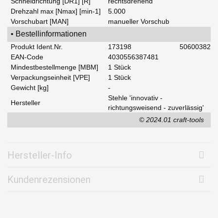
Schneidrichtung [DR1] [R]
rechtsdrehend
Drehzahl max [Nmax] [min-1]
5.000
Vorschubart [MAN]
manueller Vorschub
• Bestellinformationen
Produkt Ident.Nr.
173198
50600382
EAN-Code
4030556387481
Mindestbestellmenge [MBM]
1 Stück
Verpackungseinheit [VPE]
1 Stück
Gewicht [kg]
-
Stehle 'innovativ -
Hersteller
richtungsweisend - zuverlässig'
© 2024.01 craft-tools
Hersteller-Info
Kundenrezensionen