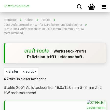
»
»
»
Startseite
Bohrer
Senker
»
2061 Aufstecksenker HW - für Spiralbohrer und Dübelbohrer
Stehle 2061 Aufstecksenker 18,0x15,0 mm S=8 mm Z=2 HW
rechtsdrehend
craft-tools
– Werkzeug-Profis
Präzision trifft Leidenschaft.
« Erster
« zurück
4
Artikel in dieser Kategorie
Stehle 2061 Aufstecksenker 18,0x15,0 mm S=8 mm Z=2
HW rechtsdrehend