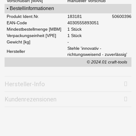
Vorschubart [MAN]
manueller Vorschub
• Bestellinformationen
Produkt Ident.Nr.
183181
50600396
EAN-Code
4030555893051
Mindestbestellmenge [MBM]
1 Stück
Verpackungseinheit [VPE]
1 Stück
Gewicht [kg]
-
Stehle 'innovativ -
Hersteller
richtungsweisend - zuverlässig'
© 2024.01 craft-tools
Hersteller-Info
Kundenrezensionen