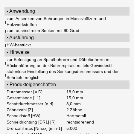
• Anwendung
zum Ansenken von Bohrungen in Massivhölzern und
|
Holzwerkstoffen
zum ausrissfreien Senken mit 90 Grad
|
• Ausführung
HW-bestückt
|
• Hinweise
zur Befestigung an Spiralbohrern und Dübelbohrern mit
|
Rückenführung an der Bohrerspirale mittels Gewindestift
stufenlose Einstellung des Senkungsdurchmessers und der
|
Bohrtiefe möglich
• Produkteigenschaften
Durchmesser [ø D]
18,0 mm
Gesamtlänge [L1]
15,0 mm
Schaftdurchmesser [ø d]
8,0 mm
Zähnezahl [Z]
2 Zähne
Schneidstoff [HW]
Hartmetall
Schneidrichtung [DR1] [R]
rechtsdrehend
Drehzahl max [Nmax] [min-1]
5.000