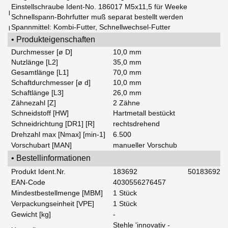
Einstellschraube Ident-No. 186017 M5x11,5 für Weeke
|
Schnellspann-Bohrfutter muß separat bestellt werden
Spannmittel: Kombi-Futter, Schnellwechsel-Futter
|
• Produkteigenschaften
Durchmesser [ø D]
10,0 mm
Nutzlänge [L2]
35,0 mm
Gesamtlänge [L1]
70,0 mm
Schaftdurchmesser [ø d]
10,0 mm
Schaftlänge [L3]
26,0 mm
Zähnezahl [Z]
2 Zähne
Schneidstoff [HW]
Hartmetall bestückt
Schneidrichtung [DR1] [R]
rechtsdrehend
Drehzahl max [Nmax] [min-1]
6.500
Vorschubart [MAN]
manueller Vorschub
• Bestellinformationen
Produkt Ident.Nr.
183692
50183692
EAN-Code
4030556276457
Mindestbestellmenge [MBM]
1 Stück
Verpackungseinheit [VPE]
1 Stück
Gewicht [kg]
-
Stehle 'innovativ -