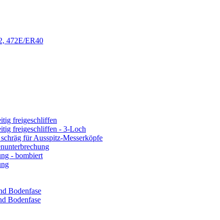
32, 472E/ER40
ig freigeschliffen
ig freigeschliffen - 3-Loch
 schräg für Ausspitz-Messerköpfe
enunterbrechung
ng - bombiert
ung
und Bodenfase
nd Bodenfase