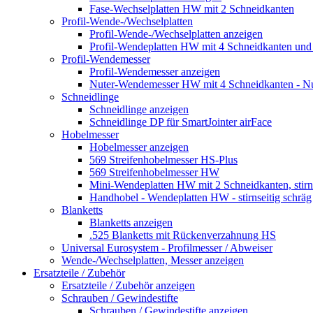
Fase-Wechselplatten HW mit 2 Schneidkanten
Profil-Wende-/Wechselplatten
Profil-Wende-/Wechselplatten anzeigen
Profil-Wendeplatten HW mit 4 Schneidkanten und 
Profil-Wendemesser
Profil-Wendemesser anzeigen
Nuter-Wendemesser HW mit 4 Schneidkanten - N
Schneidlinge
Schneidlinge anzeigen
Schneidlinge DP für SmartJointer airFace
Hobelmesser
Hobelmesser anzeigen
569 Streifenhobelmesser HS-Plus
569 Streifenhobelmesser HW
Mini-Wendeplatten HW mit 2 Schneidkanten, stirnse
Handhobel - Wendeplatten HW - stirnseitig schräg
Blanketts
Blanketts anzeigen
.525 Blanketts mit Rückenverzahnung HS
Universal Eurosystem - Profilmesser / Abweiser
Wende-/Wechselplatten, Messer anzeigen
Ersatzteile / Zubehör
Ersatzteile / Zubehör anzeigen
Schrauben / Gewindestifte
Schrauben / Gewindestifte anzeigen