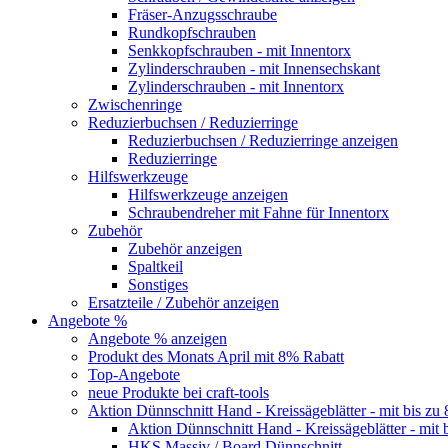
Fräser-Anzugsschraube
Rundkopfschrauben
Senkkopfschrauben - mit Innentorx
Zylinderschrauben - mit Innensechskant
Zylinderschrauben - mit Innentorx
Zwischenringe
Reduzierbuchsen / Reduzierringe
Reduzierbuchsen / Reduzierringe anzeigen
Reduzierringe
Hilfswerkzeuge
Hilfswerkzeuge anzeigen
Schraubendreher mit Fahne für Innentorx
Zubehör
Zubehör anzeigen
Spaltkeil
Sonstiges
Ersatzteile / Zubehör anzeigen
Angebote %
Angebote % anzeigen
Produkt des Monats April mit 8% Rabatt
Top-Angebote
neue Produkte bei craft-tools
Aktion Dünnschnitt Hand - Kreissägeblätter - mit bis zu
Aktion Dünnschnitt Hand - Kreissägeblätter - mit 
HKS Massiv / Board Dünnschnitt -