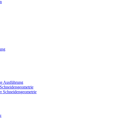
en
ung
ge Ausführung
 Schneidengeometrie
r Schneidengeometrie
g