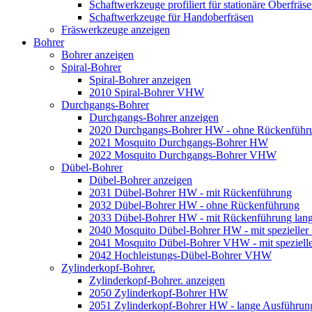
Schaftwerkzeuge profiliert für stationäre Oberfräs
Schaftwerkzeuge für Handoberfräsen
Fräswerkzeuge anzeigen
Bohrer
Bohrer anzeigen
Spiral-Bohrer
Spiral-Bohrer anzeigen
2010 Spiral-Bohrer VHW
Durchgangs-Bohrer
Durchgangs-Bohrer anzeigen
2020 Durchgangs-Bohrer HW - ohne Rückenführ
2021 Mosquito Durchgangs-Bohrer HW
2022 Mosquito Durchgangs-Bohrer VHW
Dübel-Bohrer
Dübel-Bohrer anzeigen
2031 Dübel-Bohrer HW - mit Rückenführung
2032 Dübel-Bohrer HW - ohne Rückenführung
2033 Dübel-Bohrer HW - mit Rückenführung lan
2040 Mosquito Dübel-Bohrer HW - mit spezieller
2041 Mosquito Dübel-Bohrer VHW - mit spezielle
2042 Hochleistungs-Dübel-Bohrer VHW
Zylinderkopf-Bohrer.
Zylinderkopf-Bohrer. anzeigen
2050 Zylinderkopf-Bohrer HW
2051 Zylinderkopf-Bohrer HW - lange Ausführun