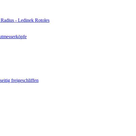
Radius - Ledinek Rotoles
utmesserköpfe
itig freigeschliffen