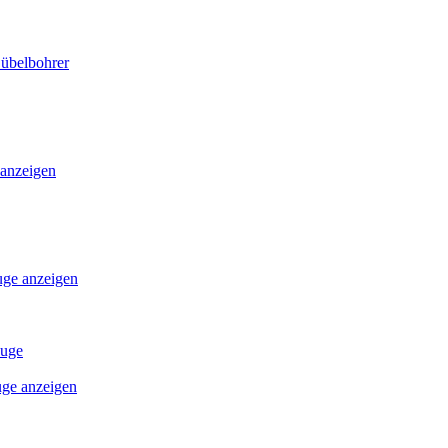
Dübelbohrer
 anzeigen
uge anzeigen
euge
uge anzeigen