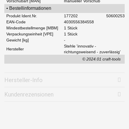
Vorschubart [MAN]
manueller Vorschub
• Bestellinformationen
Produkt Ident.Nr.
177202
50600253
EAN-Code
4030556384558
Mindestbestellmenge [MBM]
1 Stück
Verpackungseinheit [VPE]
1 Stück
Gewicht [kg]
-
Stehle 'innovativ -
Hersteller
richtungsweisend - zuverlässig'
© 2024.01 craft-tools
Hersteller-Info
Kundenrezensionen