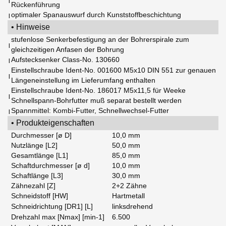
|
Rückenführung
optimaler Spanauswurf durch Kunststoffbeschichtung
|
• Hinweise
stufenlose Senkerbefestigung an der Bohrerspirale zum
|
gleichzeitigen Anfasen der Bohrung
Aufstecksenker Class-No. 130660
|
Einstellschraube Ident-No. 001600 M5x10 DIN 551 zur genauen
|
Längeneinstellung im Lieferumfang enthalten
Einstellschraube Ident-No. 186017 M5x11,5 für Weeke
|
Schnellspann-Bohrfutter muß separat bestellt werden
Spannmittel: Kombi-Futter, Schnellwechsel-Futter
|
• Produkteigenschaften
Durchmesser [ø D]
10,0 mm
Nutzlänge [L2]
50,0 mm
Gesamtlänge [L1]
85,0 mm
Schaftdurchmesser [ø d]
10,0 mm
Schaftlänge [L3]
30,0 mm
Zähnezahl [Z]
2+2 Zähne
Schneidstoff [HW]
Hartmetall
Schneidrichtung [DR1] [L]
linksdrehend
Drehzahl max [Nmax] [min-1]
6.500