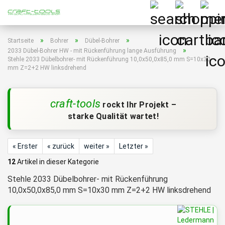
»
»
»
Startseite
Bohrer
Dübel-Bohrer
»
2033 Dübel-Bohrer HW - mit Rückenführung lange Ausführung
Stehle 2033 Dübelbohrer- mit Rückenführung 10,0x50,0x85,0 mm S=10x30
mm Z=2+2 HW linksdrehend
craft-tools
rockt Ihr Projekt –
starke Qualität wartet!
« Erster
« zurück
weiter »
Letzter »
12
Artikel in dieser Kategorie
Stehle 2033 Dübelbohrer- mit Rückenführung
10,0x50,0x85,0 mm S=10x30 mm Z=2+2 HW linksdrehend