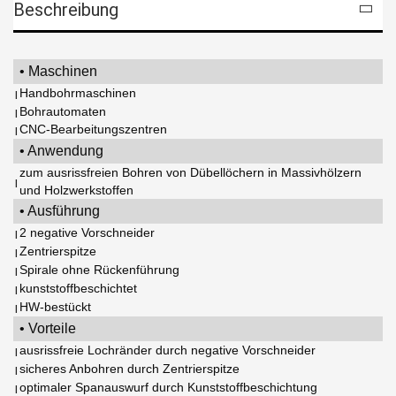
Beschreibung
• Maschinen
Handbohrmaschinen
|
Bohrautomaten
|
CNC-Bearbeitungszentren
|
• Anwendung
zum ausrissfreien Bohren von Dübellöchern in Massivhölzern
|
und Holzwerkstoffen
• Ausführung
2 negative Vorschneider
|
Zentrierspitze
|
Spirale ohne Rückenführung
|
kunststoffbeschichtet
|
HW-bestückt
|
• Vorteile
ausrissfreie Lochränder durch negative Vorschneider
|
sicheres Anbohren durch Zentrierspitze
|
optimaler Spanauswurf durch Kunststoffbeschichtung
|