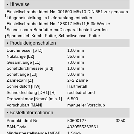
• Hinweise
Einstellschraube Ident-No. 001600 M5x10 DIN 551 zur genauen
|
Längeneinstellung im Lieferumfang enthalten
Einstellschraube Ident-No. 186017 M5x11,5 für Weeke
|
Schnellspann-Bohrfutter muß separat bestellt werden
Spannmittel: Kombi-Futter, Schnellwechsel-Futter
|
• Produkteigenschaften
Durchmesser [ø D]
10,0 mm
Nutzlänge [L2]
35,0 mm
Gesamtlänge [L1]
70,0 mm
Schaftdurchmesser [ø d]
10,0 mm
Schaftlänge [L3]
30,0 mm
Zähnezahl [Z]
2+2 Zähne
Schneidstoff [HW]
Hartmetall
Schneidrichtung [DR1] [R]
rechtsdrehend
Drehzahl max [Nmax] [min-1]
6.500
Vorschubart [MAN]
manueller Vorschub
• Bestellinformationen
Produkt Ident.Nr.
50600127
3250
EAN-Code
4030555363561
Mindestbestellmenge [MBM]
1 Stück