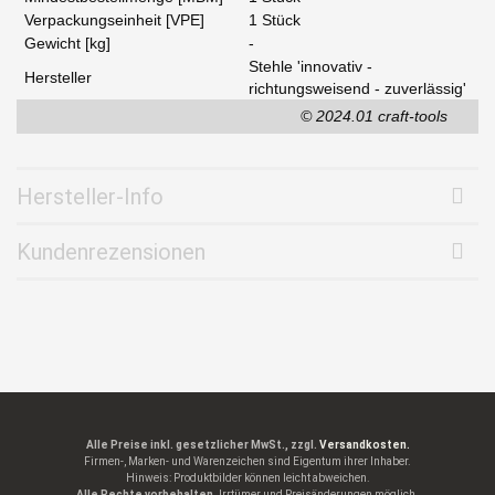
Verpackungseinheit [VPE]
1 Stück
Gewicht [kg]
-
Stehle 'innovativ -
Hersteller
richtungsweisend - zuverlässig'
© 2024.01 craft-tools
Hersteller-Info
Kundenrezensionen
Alle Preise inkl. gesetzlicher MwSt., zzgl.
Versandkosten.
Firmen-, Marken- und Warenzeichen sind Eigentum ihrer Inhaber.
Hinweis: Produktbilder können leicht abweichen.
Alle Rechte vorbehalten.
Irrtümer und Preisänderungen möglich.