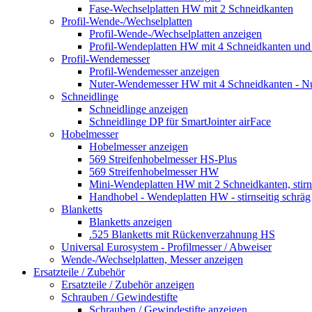
Fase-Wechselplatten HW mit 2 Schneidkanten
Profil-Wende-/Wechselplatten
Profil-Wende-/Wechselplatten anzeigen
Profil-Wendeplatten HW mit 4 Schneidkanten und 
Profil-Wendemesser
Profil-Wendemesser anzeigen
Nuter-Wendemesser HW mit 4 Schneidkanten - N
Schneidlinge
Schneidlinge anzeigen
Schneidlinge DP für SmartJointer airFace
Hobelmesser
Hobelmesser anzeigen
569 Streifenhobelmesser HS-Plus
569 Streifenhobelmesser HW
Mini-Wendeplatten HW mit 2 Schneidkanten, stirnse
Handhobel - Wendeplatten HW - stirnseitig schräg
Blanketts
Blanketts anzeigen
.525 Blanketts mit Rückenverzahnung HS
Universal Eurosystem - Profilmesser / Abweiser
Wende-/Wechselplatten, Messer anzeigen
Ersatzteile / Zubehör
Ersatzteile / Zubehör anzeigen
Schrauben / Gewindestifte
Schrauben / Gewindestifte anzeigen