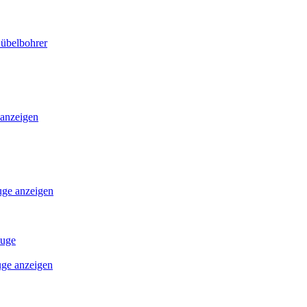
Dübelbohrer
 anzeigen
uge anzeigen
euge
uge anzeigen