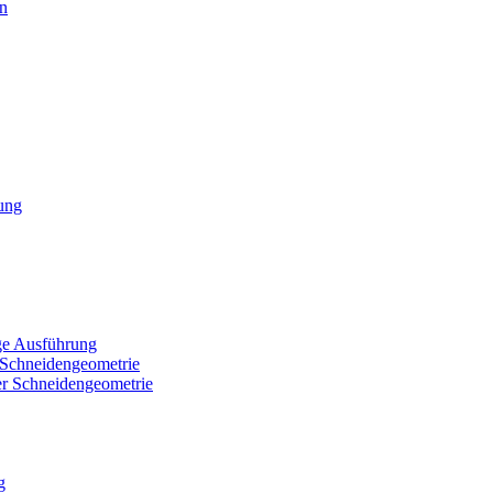
en
ung
ge Ausführung
 Schneidengeometrie
r Schneidengeometrie
g