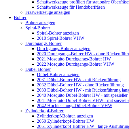
Schaftwerkzeuge profiliert für stationäre Oberfräs
Schaftwerkzeuge für Handoberfräsen
Fräswerkzeuge anzeigen
Bohrer
Bohrer anzeigen
Spiral-Bohrer
Spiral-Bohrer anzeigen
2010 Spiral-Bohrer VHW
Durchgangs-Bohrer
Durchgangs-Bohrer anzeigen
2020 Durchgangs-Bohrer HW - ohne Rückenführ
2021 Mosquito Durchgangs-Bohrer HW
2022 Mosquito Durchgangs-Bohrer VHW
Dübel-Bohrer
Dübel-Bohrer anzeigen
2031 Dübel-Bohrer HW - mit Rückenführung
2032 Dübel-Bohrer HW - ohne Rückenführung
2033 Dübel-Bohrer HW - mit Rückenführung lan
2040 Mosquito Dübel-Bohrer HW - mit spezieller
2041 Mosquito Dübel-Bohrer VHW - mit spezielle
2042 Hochleistungs-Dübel-Bohrer VHW
Zylinderkopf-Bohrer.
Zylinderkopf-Bohrer. anzeigen
2050 Zylinderkopf-Bohrer HW
2051 Zylinderkopf-Bohrer HW - lange Ausführun