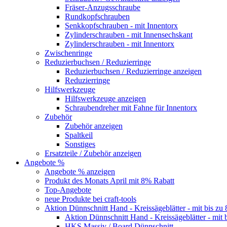
Fräser-Anzugsschraube
Rundkopfschrauben
Senkkopfschrauben - mit Innentorx
Zylinderschrauben - mit Innensechskant
Zylinderschrauben - mit Innentorx
Zwischenringe
Reduzierbuchsen / Reduzierringe
Reduzierbuchsen / Reduzierringe anzeigen
Reduzierringe
Hilfswerkzeuge
Hilfswerkzeuge anzeigen
Schraubendreher mit Fahne für Innentorx
Zubehör
Zubehör anzeigen
Spaltkeil
Sonstiges
Ersatzteile / Zubehör anzeigen
Angebote %
Angebote % anzeigen
Produkt des Monats April mit 8% Rabatt
Top-Angebote
neue Produkte bei craft-tools
Aktion Dünnschnitt Hand - Kreissägeblätter - mit bis zu
Aktion Dünnschnitt Hand - Kreissägeblätter - mit 
HKS Massiv / Board Dünnschnitt -