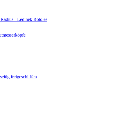
Radius - Ledinek Rotoles
utmesserköpfe
itig freigeschliffen