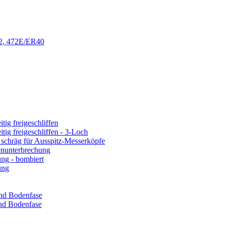
32, 472E/ER40
ig freigeschliffen
ig freigeschliffen - 3-Loch
 schräg für Ausspitz-Messerköpfe
enunterbrechung
ng - bombiert
ung
und Bodenfase
nd Bodenfase