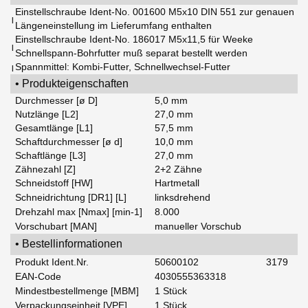
Einstellschraube Ident-No. 001600 M5x10 DIN 551 zur genauen
|
Längeneinstellung im Lieferumfang enthalten
Einstellschraube Ident-No. 186017 M5x11,5 für Weeke
|
Schnellspann-Bohrfutter muß separat bestellt werden
Spannmittel: Kombi-Futter, Schnellwechsel-Futter
|
• Produkteigenschaften
Durchmesser [ø D]
5,0 mm
Nutzlänge [L2]
27,0 mm
Gesamtlänge [L1]
57,5 mm
Schaftdurchmesser [ø d]
10,0 mm
Schaftlänge [L3]
27,0 mm
Zähnezahl [Z]
2+2 Zähne
Schneidstoff [HW]
Hartmetall
Schneidrichtung [DR1] [L]
linksdrehend
Drehzahl max [Nmax] [min-1]
8.000
Vorschubart [MAN]
manueller Vorschub
• Bestellinformationen
Produkt Ident.Nr.
50600102
3179
EAN-Code
4030555363318
Mindestbestellmenge [MBM]
1 Stück
Verpackungseinheit [VPE]
1 Stück