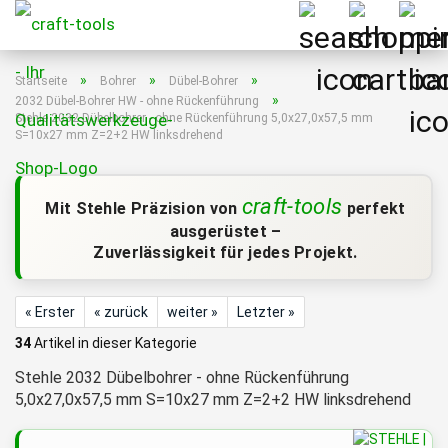
»
»
»
Startseite
Bohrer
Dübel-Bohrer
»
2032 Dübel-Bohrer HW - ohne Rückenführung
Stehle 2032 Dübelbohrer - ohne Rückenführung 5,0x27,0x57,5 mm
S=10x27 mm Z=2+2 HW linksdrehend
craft-tools
Mit Stehle Präzision von
perfekt
ausgerüstet –
Zuverlässigkeit für jedes Projekt.
« Erster
« zurück
weiter »
Letzter »
34
Artikel in dieser Kategorie
Stehle 2032 Dübelbohrer - ohne Rückenführung
5,0x27,0x57,5 mm S=10x27 mm Z=2+2 HW linksdrehend