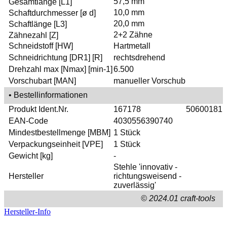
57,5 mm
Gesamtlänge [L1]
10,0 mm
Schaftdurchmesser [ø d]
20,0 mm
Schaftlänge [L3]
2+2 Zähne
Zähnezahl [Z]
Schneidstoff [HW]
Hartmetall
Schneidrichtung [DR1] [R]
rechtsdrehend
Drehzahl max [Nmax] [min-1]
6.500
Vorschubart [MAN]
manueller Vorschub
• Bestellinformationen
Produkt Ident.Nr.
167178
50600181
EAN-Code
4030556390740
Mindestbestellmenge [MBM]
1 Stück
Verpackungseinheit [VPE]
1 Stück
Gewicht [kg]
-
Stehle 'innovativ -
Hersteller
richtungsweisend -
zuverlässig'
© 2024.01 craft-tools
Hersteller-Info