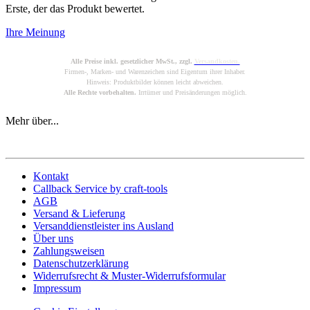
Erste, der das Produkt bewertet.
Ihre Meinung
Alle Preise inkl. gesetzlicher MwSt., zzgl.
Versandkosten.
Firmen-, Marken- und Warenzeichen sind Eigentum ihrer Inhaber.
Hinweis: Produktbilder können leicht abweichen.
Alle Rechte vorbehalten.
Irrtümer und Preisänderungen möglich.
Mehr über...
Kontakt
Callback Service by craft-tools
AGB
Versand & Lieferung
Versanddienstleister ins Ausland
Über uns
Zahlungsweisen
Datenschutzerklärung
Widerrufsrecht & Muster-Widerrufsformular
Impressum