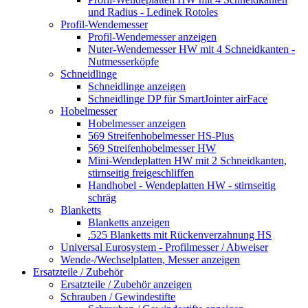
und Radius - Ledinek Rotoles
Profil-Wendemesser
Profil-Wendemesser anzeigen
Nuter-Wendemesser HW mit 4 Schneidkanten -
Nutmesserköpfe
Schneidlinge
Schneidlinge anzeigen
Schneidlinge DP für SmartJointer airFace
Hobelmesser
Hobelmesser anzeigen
569 Streifenhobelmesser HS-Plus
569 Streifenhobelmesser HW
Mini-Wendeplatten HW mit 2 Schneidkanten,
stirnseitig freigeschliffen
Handhobel - Wendeplatten HW - stirnseitig
schräg
Blanketts
Blanketts anzeigen
.525 Blanketts mit Rückenverzahnung HS
Universal Eurosystem - Profilmesser / Abweiser
Wende-/Wechselplatten, Messer anzeigen
Ersatzteile / Zubehör
Ersatzteile / Zubehör anzeigen
Schrauben / Gewindestifte