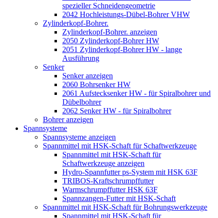
spezieller Schneidengeometrie
2042 Hochleistungs-Dübel-Bohrer VHW
Zylinderkopf-Bohrer.
Zylinderkopf-Bohrer. anzeigen
2050 Zylinderkopf-Bohrer HW
2051 Zylinderkopf-Bohrer HW - lange
Ausführung
Senker
Senker anzeigen
2060 Bohrsenker HW
2061 Aufstecksenker HW - für Spiralbohrer und
Dübelbohrer
2062 Senker HW - für Spiralbohrer
Bohrer anzeigen
Spannsysteme
Spannsysteme anzeigen
Spannmittel mit HSK-Schaft für Schaftwerkzeuge
Spannmittel mit HSK-Schaft für
Schaftwerkzeuge anzeigen
Hydro-Spannfutter ps-System mit HSK 63F
TRIBOS-Kraftschrumpffutter
Warmschrumpffutter HSK 63F
Spannzangen-Futter mit HSK-Schaft
Spannmittel mit HSK-Schaft für Bohrungswerkzeuge
Spannmittel mit HSK-Schaft für