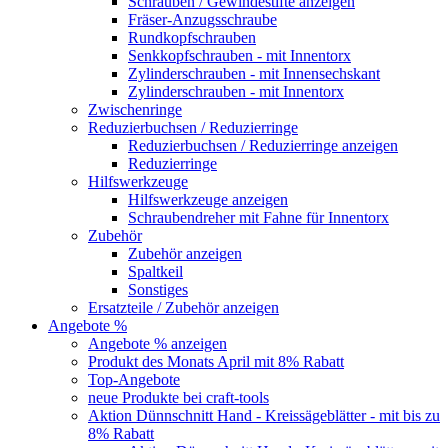
Schrauben / Gewindestifte anzeigen
Fräser-Anzugsschraube
Rundkopfschrauben
Senkkopfschrauben - mit Innentorx
Zylinderschrauben - mit Innensechskant
Zylinderschrauben - mit Innentorx
Zwischenringe
Reduzierbuchsen / Reduzierringe
Reduzierbuchsen / Reduzierringe anzeigen
Reduzierringe
Hilfswerkzeuge
Hilfswerkzeuge anzeigen
Schraubendreher mit Fahne für Innentorx
Zubehör
Zubehör anzeigen
Spaltkeil
Sonstiges
Ersatzteile / Zubehör anzeigen
Angebote %
Angebote % anzeigen
Produkt des Monats April mit 8% Rabatt
Top-Angebote
neue Produkte bei craft-tools
Aktion Dünnschnitt Hand - Kreissägeblätter - mit bis zu
8% Rabatt