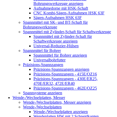
Bohrungswerkzeuge anzeigen
Aufnahmedorne mit HSK-Schaft
CNC Kombi-Sägen-Aufnahmen HSK 63F
Sägen-Aufnahmen HSK 63F
Spannmittel mit SK- und BT-Schaft für
Bohrungswerkzeuge
Spannmittel mit Zylinder-Schaft für Schaftwerkzeuge
Spannmittel mit Zylinder-Schaft für
Schaftwerkzeuge anzeigen
Universal-Reduzier-Hülsen
Spannmittel für Bohrer
Spannmittel für Bohrer anzeigen
Universalbohrfutter
Präzisions-Spannzangen
Präzisions-Spannzangen anzeigen
Präzisions-Spannzangen - 415E/OZ16
Präzisions-Spannzangen - 430E/ER25,
470E/ER32, 472E/ER40
Präzisions-Spannzangen - 462E/OZ25
Spannsysteme anzeigen
Wende-/Wechselplatten, Messer
Wende-/Wechselplatten, Messer anzeigen
Wende-/Wechselplatten
Wende-/Wechselplatten anzeigen
Wendeplatten HW mit 2 Schneidkanten