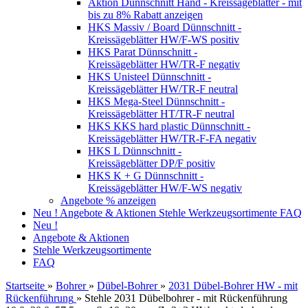
Aktion Dünnschnitt Hand - Kreissägeblätter - mit
bis zu 8% Rabatt anzeigen
HKS Massiv / Board Dünnschnitt -
Kreissägeblätter HW/F-WS positiv
HKS Parat Dünnschnitt -
Kreissägeblätter HW/TR-F negativ
HKS Unisteel Dünnschnitt -
Kreissägeblätter HW/TR-F neutral
HKS Mega-Steel Dünnschnitt -
Kreissägeblätter HT/TR-F neutral
HKS KKS hard plastic Dünnschnitt -
Kreissägeblätter HW/TR-F-FA negativ
HKS L Dünnschnitt -
Kreissägeblätter DP/F positiv
HKS K + G Dünnschnitt -
Kreissägeblätter HW/F-WS negativ
Angebote % anzeigen
Neu !
Angebote & Aktionen
Stehle Werkzeugsortimente
FAQ
Neu !
Angebote & Aktionen
Stehle Werkzeugsortimente
FAQ
Startseite
»
Bohrer
»
Dübel-Bohrer
»
2031 Dübel-Bohrer HW - mit
Rückenführung
»
Stehle 2031 Dübelbohrer - mit Rückenführung